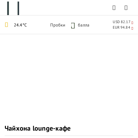
USD 82.17
24.4°C
Пробки
1
балла
EUR 94.84
Чайхона lounge-кафе