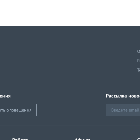
й
О
Р
Т
ения
Рассылка ново
ить оповещения