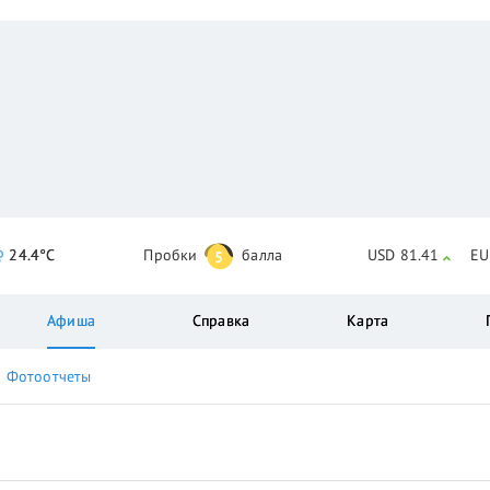
24.4°C
Пробки
балла
USD 81.41
EU
5
Афиша
Справка
Карта
Фотоотчеты