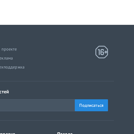
 проекте
еклама
ехподдержка
стей
Подписаться