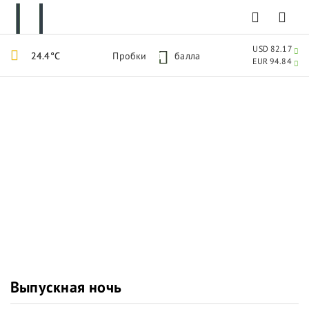
USD 82.17
24.4°C
Пробки
1
балла
EUR 94.84
Выпускная ночь