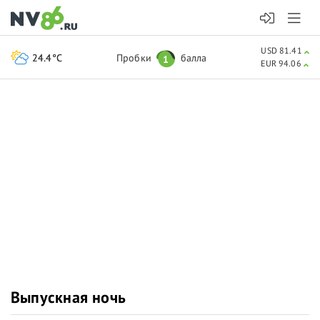
USD 81.41
24.4°C
Пробки
балла
1
EUR 94.06
Выпускная ночь