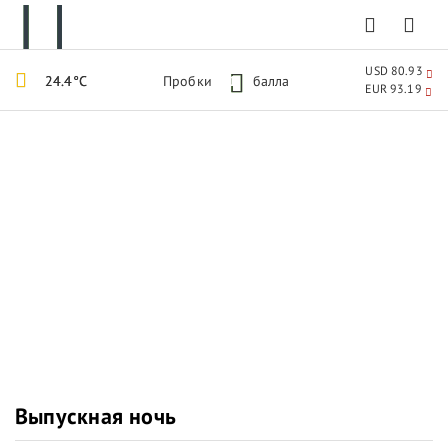
USD 80.93
24.4°C
Пробки
1
балла
EUR 93.19
Выпускная ночь