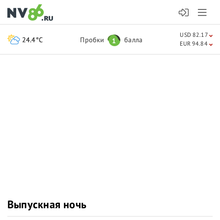
USD 82.17
24.4°C
Пробки
балла
1
EUR 94.84
Выпускная ночь