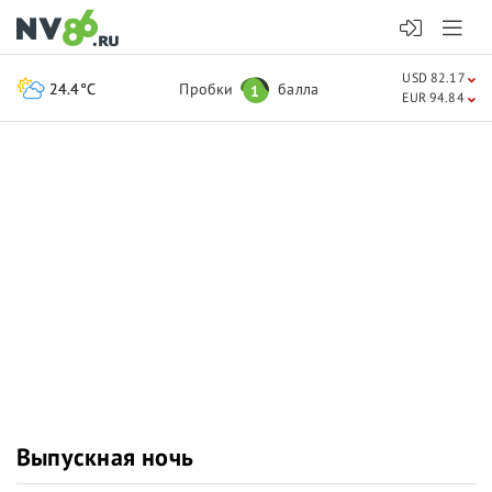
USD 82.17
24.4°C
Пробки
балла
1
EUR 94.84
Выпускная ночь