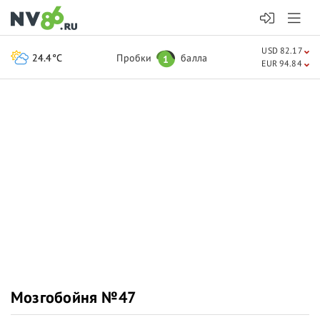
USD 82.17
24.4°C
Пробки
балла
1
EUR 94.84
Мозгобойня №47