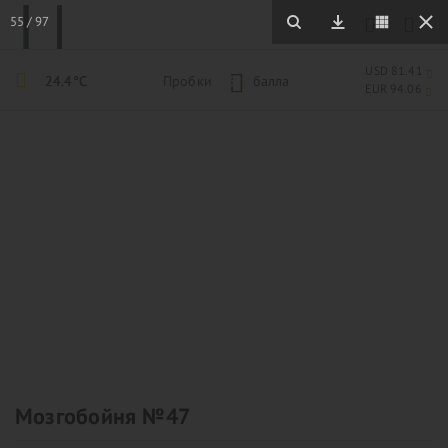
55
/
97
USD 81.41
24.4°C
Пробки
5
балла
EUR 94.06
Мозгобойня №47