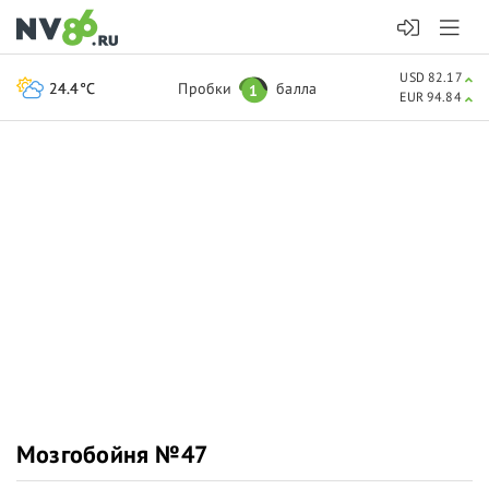
USD 82.17
24.4°C
Пробки
балла
1
EUR 94.84
Мозгобойня №47