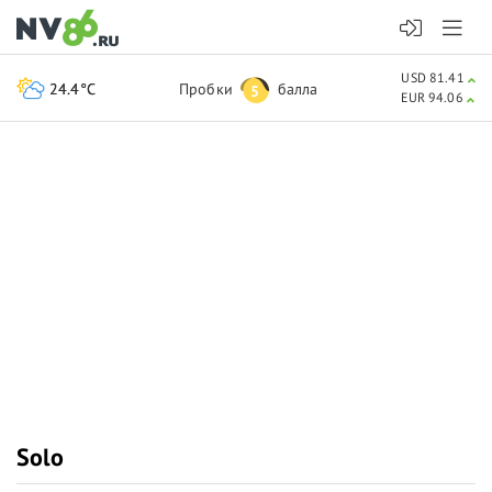
USD 81.41
24.4°C
Пробки
балла
5
EUR 94.06
Solo