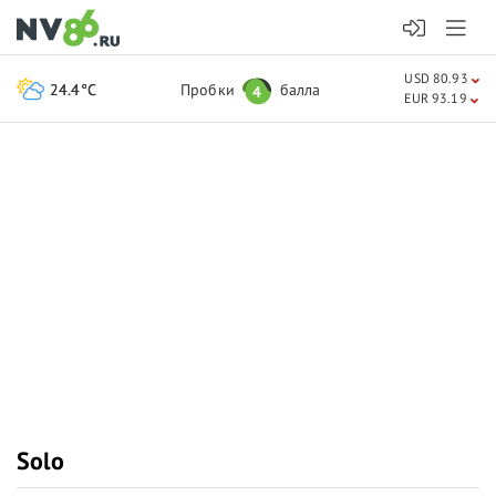
USD 80.93
24.4°C
Пробки
балла
4
EUR 93.19
Solo