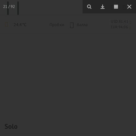
21
/
92
USD 81.41
24.4°C
Пробки
5
балла
EUR 94.06
Solo