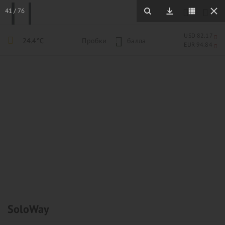
41
/
76
USD 82.17
24.4°C
Пробки
1
балла
EUR 94.84
SoloWay