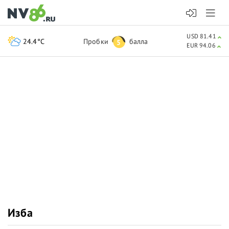
USD 81.41
24.4°C
Пробки
балла
5
EUR 94.06
Изба