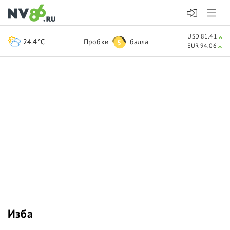
USD 81.41
24.4°C
Пробки
балла
5
EUR 94.06
Изба