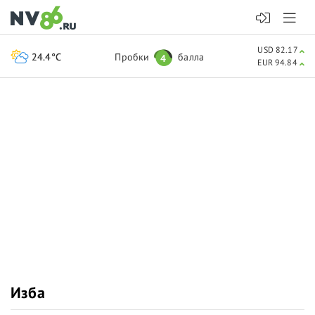
USD 82.17
24.4°C
Пробки
балла
4
EUR 94.84
Изба