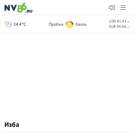
USD 81.41
24.4°C
Пробки
балла
5
EUR 94.06
Изба