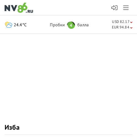
USD 82.17
24.4°C
Пробки
балла
4
EUR 94.84
Изба