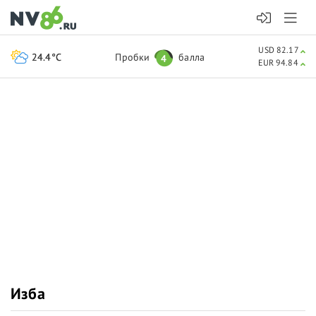
USD 82.17
24.4°C
Пробки
балла
4
EUR 94.84
Изба