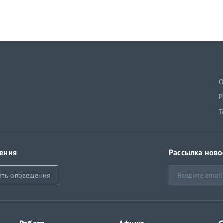
й
О
Р
Т
ения
Рассылка ново
ить оповещения