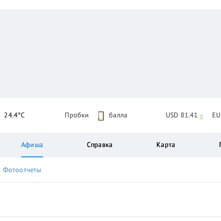
24.4°C
Пробки
5
балла
USD 81.41
EU
Афиша
Справка
Карта
Фотоотчеты