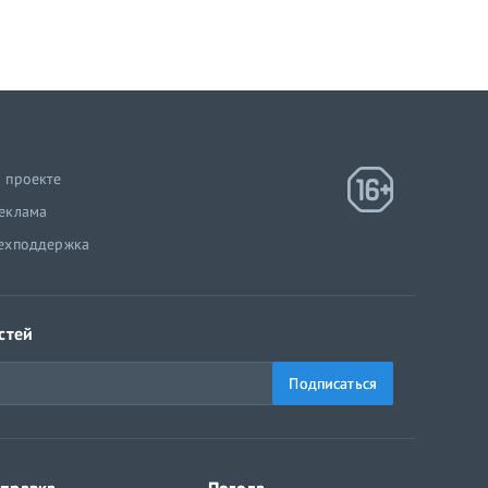
 проекте
еклама
ехподдержка
стей
Подписаться