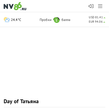
USD 81.41
24.4°C
Пробки
балла
1
EUR 94.06
Day of Татьяна