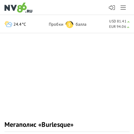
USD 81.41
24.4°C
Пробки
балла
5
EUR 94.06
Мегаполис «Burlesque»