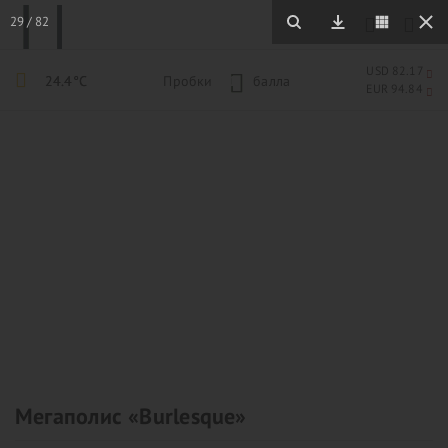
29
/
82
USD 82.17
24.4°C
Пробки
1
балла
EUR 94.84
Мегаполис «Burlesque»