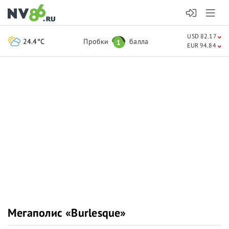
USD 82.17
24.4°C
Пробки
балла
1
EUR 94.84
Мегаполис «Burlesque»