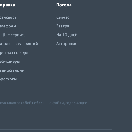
правка
Погода
ранспорт
Сейчас
елефоны
Завтра
nline сервисы
На 10 дней
аталог предприятий
Актировки
рогноз погоды
еб-камеры
адиостанции
ороскопы
 представляют собой небольшие файлы, содержащие