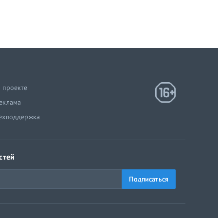
 проекте
еклама
ехподдержка
стей
Подписаться