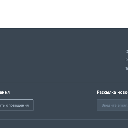
й
О
Р
Т
ения
Рассылка ново
ить оповещения