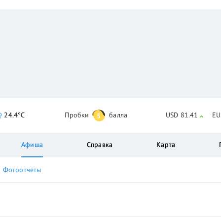
24.4°C
Пробки
балла
USD 81.41
EU
5
Афиша
Справка
Карта
Фотоотчеты