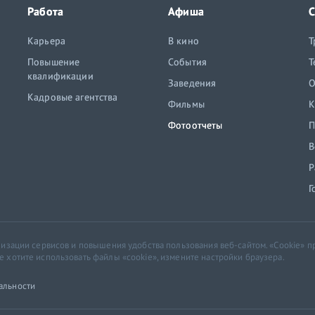
Работа
Афиша
С
Карьера
В кино
Т
Повышение
События
Т
квалификации
Заведения
O
Кадровые агентства
Фильмы
К
Фотоотчеты
П
В
Р
Г
ализации сервисов и повышения удобства пользования веб-сайтом. «Cookie»
хотите использовать файлы «cookie», измените настройки браузера.
альности