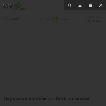
23
/
115
USD 81.41
24.4°C
Пробки
балла
5
EUR 94.06
Окружная пробежка «Беги за мной»