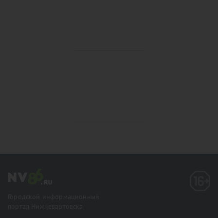
Городской информационный
портал Нижневартовска