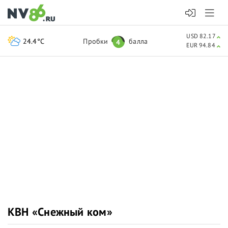
USD 82.17
24.4°C
Пробки
балла
4
EUR 94.84
КВН «Снежный ком»