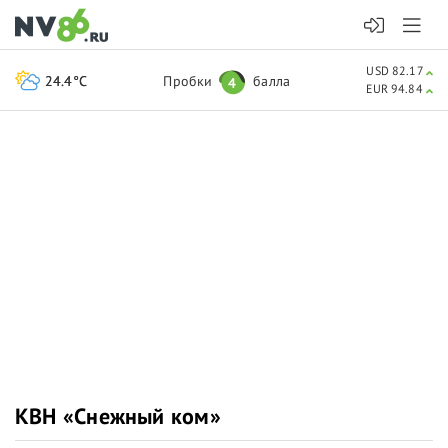
USD 82.17
24.4°C
Пробки
балла
4
EUR 94.84
КВН «Снежный ком»