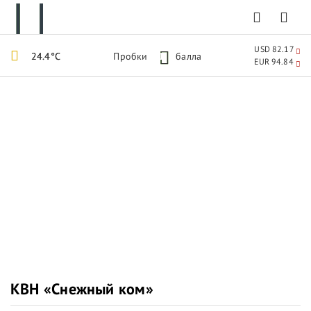
USD 82.17
24.4°C
Пробки
1
балла
EUR 94.84
КВН «Снежный ком»