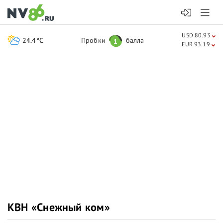
USD 80.93
24.4°C
Пробки
балла
1
EUR 93.19
КВН «Снежный ком»