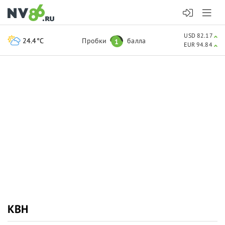
USD 82.17
24.4°C
Пробки
балла
1
EUR 94.84
КВН