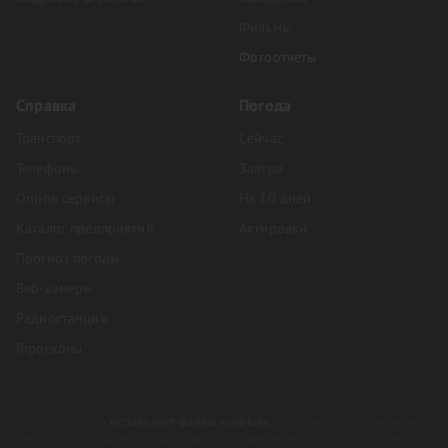
Фильмы
Фотоотчеты
Справка
Погода
Транспорт
Сейчас
Телефоны
Завтра
Online сервисы
На 10 дней
Каталог предприятий
Актировки
Прогноз погоды
Веб-камеры
Радиостанции
Гороскопы
ООО «НВ86.ру»
использует файлы «cookie»
, с целью персонализации
сервисов и повышения удобства пользования веб-сайтом. «Cookie»