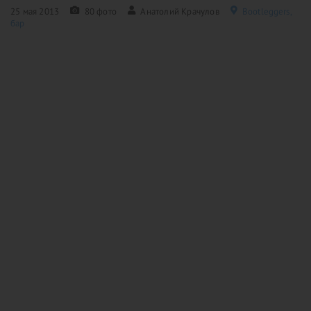
25 мая 2013
80 фото
Анатолий Крачулов
Bootleggers,
бар