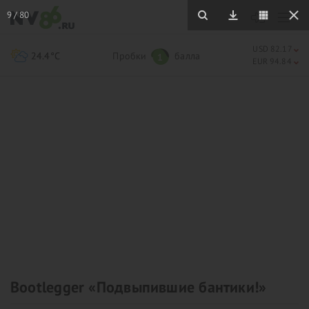
9
/
80
USD 82.17
24.4°C
Пробки
балла
1
EUR 94.84
Bootlegger «Подвыпившие бантики!»