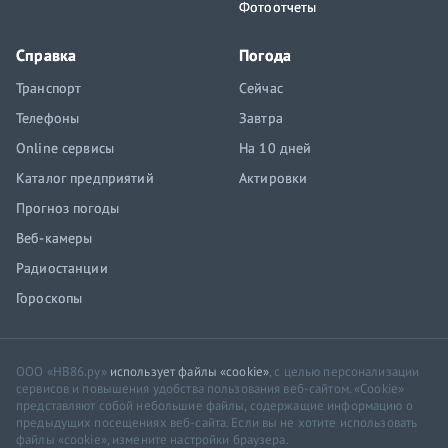
Фотоотчеты
Справка
Погода
Транспорт
Сейчас
Телефоны
Завтра
Online сервисы
На 10 дней
Каталог предприятий
Актировки
Прогноз погоды
Веб-камеры
Радиостанции
Гороскопы
ООО «НВ86.ру»
использует файлы «cookie»
, с целью персонализации
сервисов и повышения удобства пользования веб-сайтом. «Cookie»
представляют собой небольшие файлы, содержащие информацию о
предыдущих посещениях веб-сайта. Если вы не хотите использовать
файлы «cookie», измените настройки браузера.