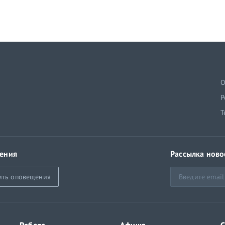
й
О
Р
Т
ения
Рассылка ново
ить оповещения