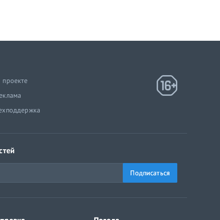
 проекте
еклама
ехподдержка
стей
Подписаться