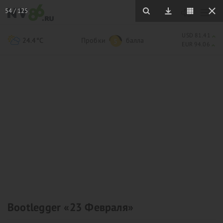
54
/
125
USD 81.41
24.4°C
Пробки
балла
5
EUR 94.06
Bootlegger «23 Февраля»