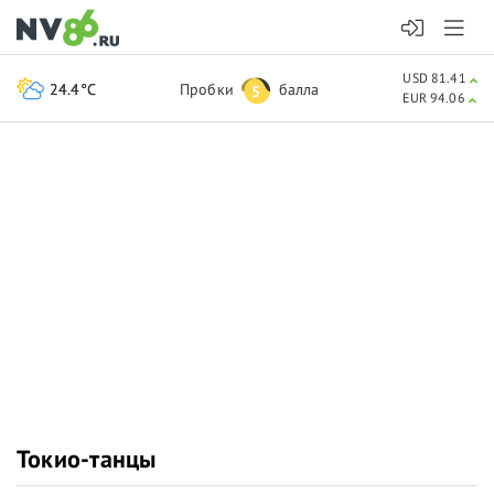
USD 81.41
24.4°C
Пробки
балла
5
EUR 94.06
Токио-танцы