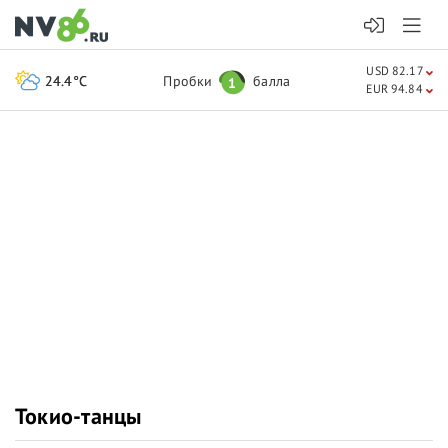
USD 82.17
24.4°C
Пробки
балла
1
EUR 94.84
Токио-танцы