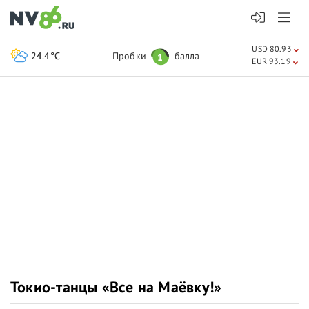
USD 80.93
24.4°C
Пробки
балла
1
EUR 93.19
Токио-танцы «Все на Маёвку!»