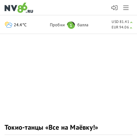
USD 81.41
24.4°C
Пробки
балла
1
EUR 94.06
Токио-танцы «Все на Маёвку!»