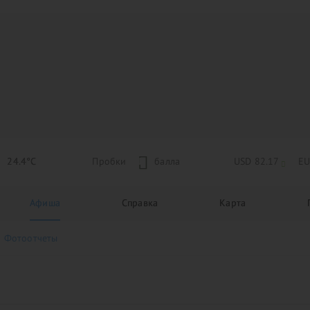
24.4°C
Пробки
1
балла
USD 82.17
EU
Афиша
Справка
Карта
Фотоотчеты