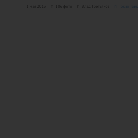
1 мая 2013
186 фото
Влад Третьяков
Токио Танц