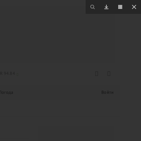
R 94.84
Погода
Войти