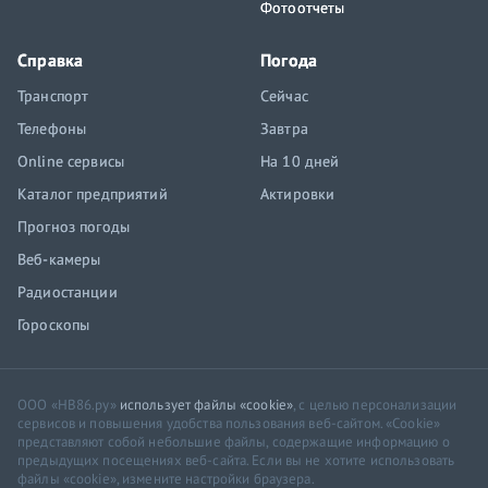
Фотоотчеты
Справка
Погода
Транспорт
Сейчас
Телефоны
Завтра
Online сервисы
На 10 дней
Каталог предприятий
Актировки
Прогноз погоды
Веб-камеры
Радиостанции
Гороскопы
ООО «НВ86.ру»
использует файлы «cookie»
, с целью персонализации
сервисов и повышения удобства пользования веб-сайтом. «Cookie»
представляют собой небольшие файлы, содержащие информацию о
предыдущих посещениях веб-сайта. Если вы не хотите использовать
файлы «cookie», измените настройки браузера.