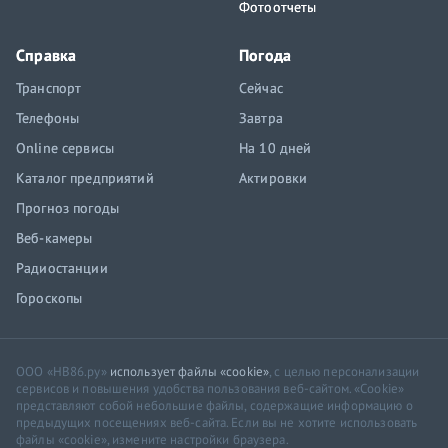
Фотоотчеты
Справка
Погода
Транспорт
Сейчас
Телефоны
Завтра
Online сервисы
На 10 дней
Каталог предприятий
Актировки
Прогноз погоды
Веб-камеры
Радиостанции
Гороскопы
ООО «НВ86.ру»
использует файлы «cookie»
, с целью персонализации
сервисов и повышения удобства пользования веб-сайтом. «Cookie»
представляют собой небольшие файлы, содержащие информацию о
предыдущих посещениях веб-сайта. Если вы не хотите использовать
файлы «cookie», измените настройки браузера.