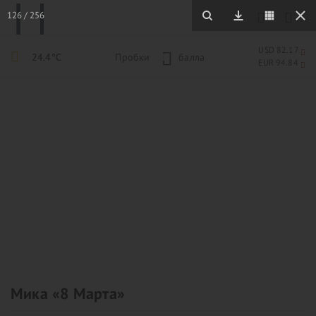
126
/
256
USD 82.17
24.4°C
Пробки
1
балла
EUR 94.84
Мика «8 Марта»