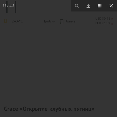
56
/
115
USD 80.93
24.4°C
Пробки
1
балла
EUR 93.19
Grace «Открытие клубных пятниц»