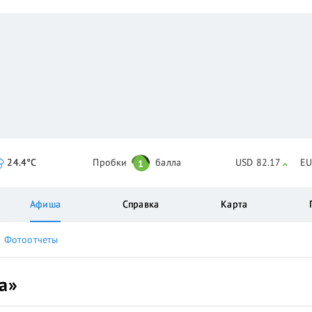
24.4°C
Пробки
балла
USD 82.17
EU
1
Афиша
Справка
Карта
Фотоотчеты
а»