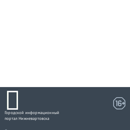
Городской информационный
портал Нижневартовска