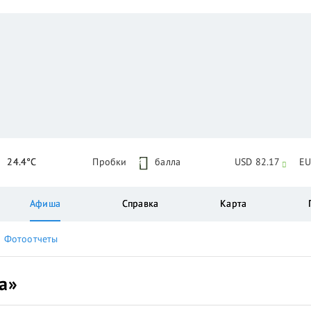
24.4°C
Пробки
4
балла
USD 82.17
EU
Афиша
Справка
Карта
Фотоотчеты
а»