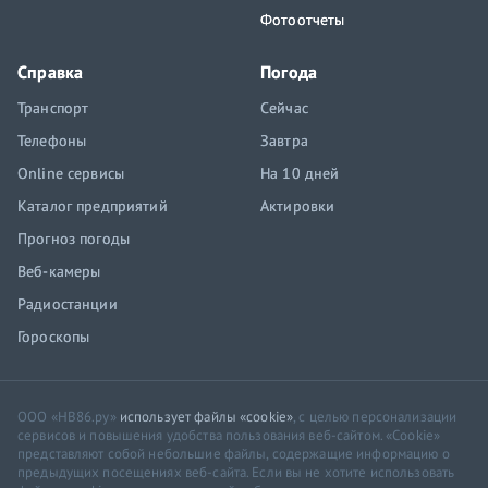
Фотоотчеты
Справка
Погода
Транспорт
Сейчас
Телефоны
Завтра
Online сервисы
На 10 дней
Каталог предприятий
Актировки
Прогноз погоды
Веб-камеры
Радиостанции
Гороскопы
ООО «НВ86.ру»
использует файлы «cookie»
, с целью персонализации
сервисов и повышения удобства пользования веб-сайтом. «Cookie»
представляют собой небольшие файлы, содержащие информацию о
предыдущих посещениях веб-сайта. Если вы не хотите использовать