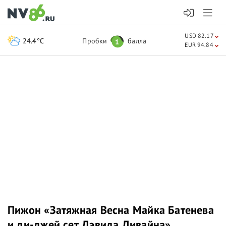
USD 82.17
24.4°C
Пробки
балла
1
EUR 94.84
Пижон «Затяжная Весна Майка Батенева
и ди-джей сет Дэвида Дивайна»