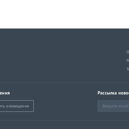
й
О
Р
Т
ения
Рассылка ново
ить оповещения