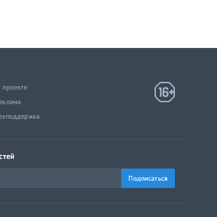
 проекте
еклама
ехподдержка
стей
Подписаться