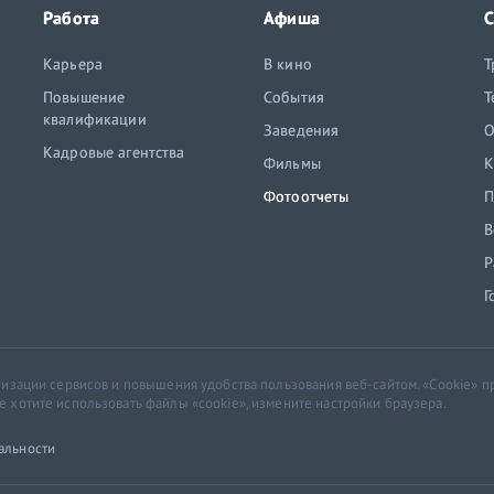
Работа
Афиша
С
Карьера
В кино
Т
Повышение
События
Т
квалификации
Заведения
O
Кадровые агентства
Фильмы
К
Фотоотчеты
П
В
Р
Г
ализации сервисов и повышения удобства пользования веб-сайтом. «Cookie»
хотите использовать файлы «cookie», измените настройки браузера.
альности