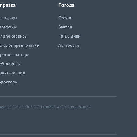
правка
Погода
ранспорт
Сейчас
елефоны
Завтра
nline сервисы
На 10 дней
аталог предприятий
Актировки
рогноз погоды
еб-камеры
адиостанции
ороскопы
 представляют собой небольшие файлы, содержащие